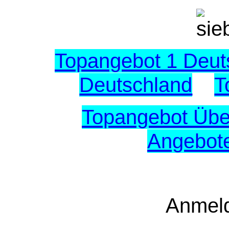
Topangebot 1 Deut
Deutschland
T
Topangebot Übe
Angebot
Anmel