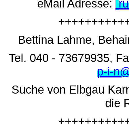
eMail Adresse:
r
++++++++++
Bettina Lahme, Beh
Tel. 040 - 73679935, F
p-i-n@
Suche von Elbgau Karn
die R
++++++++++