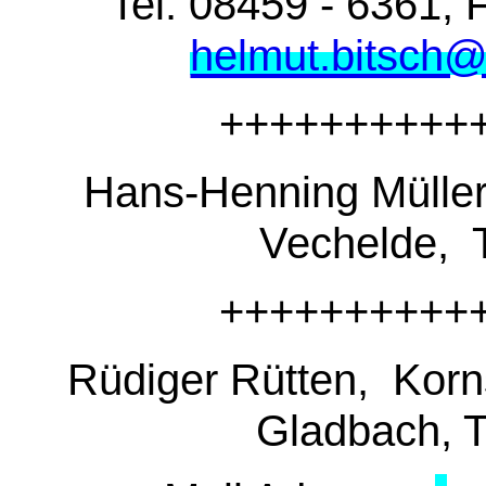
Tel. 08459 - 6361, 
helmut.bitsch@
++++++++++
Hans-Henning Müller
Vechelde, T
++++++++++
Rüdiger Rütten, Korns
Gladbach, T