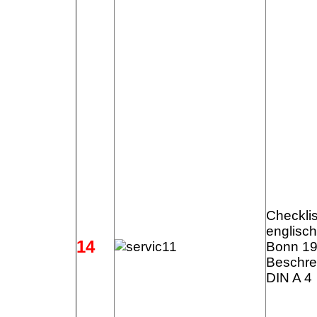
Checklis
englisc
14
Bonn 199
Beschre
DIN A 4