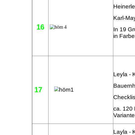
Heinerl
Karl-Ma
16
In 19 Gr
in Farbe
Leyla -
Bauernh
17
Checklis
ca. 120 
Variant
Layla - 