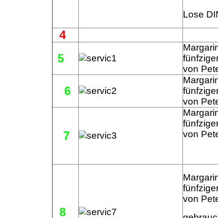
Lose DIN
4
Margari
5
fünfzige
von Pet
Margari
6
fünfzige
von Pet
Margari
fünfzige
7
von Pet
Margari
fünfzige
von Pete
8
gebrauch