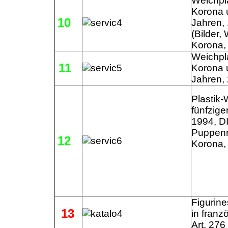
Weichpla
Korona 
10
Jahren, 
(Bilder,
Korona, 
Weichpla
11
Korona 
Jahren, 
Plastik
fünfzige
1994, DI
Puppenm
12
Korona,
Figurine
13
in franz
Art, 276