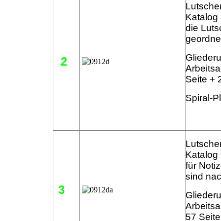
Lutsche
Katalog 
die Lut
geordne
Gliederu
2
Arbeitsa
Seite + 
Spiral-P
Lutsche
Katalog 
für Noti
sind na
3
Gliederu
Arbeitsa
57 S