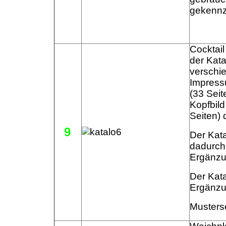
gekennz
Cocktail
der Kata
verschie
Impressu
(33 Seit
Kopfbild
Seiten) 
9
Der Kata
dadurch
Ergänzu
Der Kata
Ergänzun
Musters