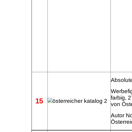
Absolute R
Werbefi
farbig, 
15
von Öst
Autor No
Österrei