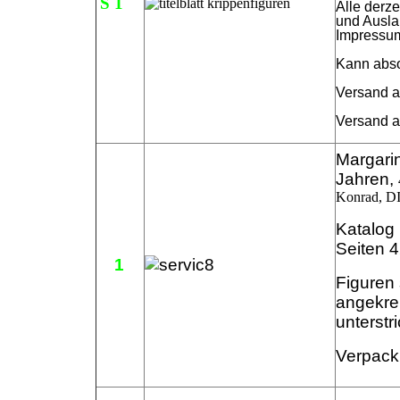
S 1
Alle derz
und Auslan
Impressum
Kann absof
Versand a
Versand
Margarin
Jahren,
Konrad, D
Katalog 
Seiten 4
1
Figuren 
angekre
unterstr
Verpack