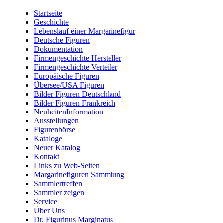
Startseite
Geschichte
Lebenslauf einer Margarinefigur
Deutsche Figuren
Dokumentation
Firmengeschichte Hersteller
Firmengeschichte Verteiler
Europäische Figuren
Übersee/USA Figuren
Bilder Figuren Deutschland
Bilder Figuren Frankreich
NeuheitenInformation
Ausstellungen
Figurenbörse
Kataloge
Neuer Katalog
Kontakt
Links zu Web-Seiten
Margarinefiguren Sammlung
Sammlertreffen
Sammler zeigen
Service
Über Uns
Dr. Figurinus Marginatus