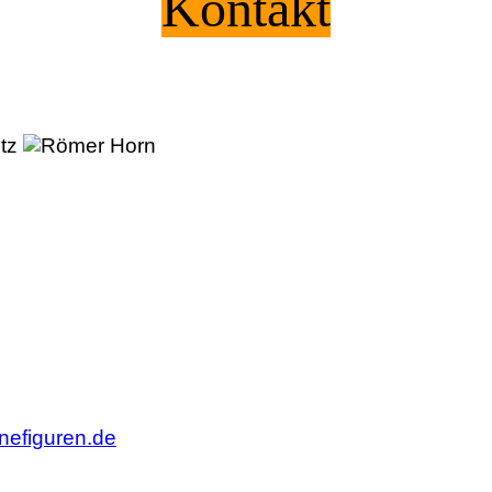
Kontakt
sch
inefiguren.de