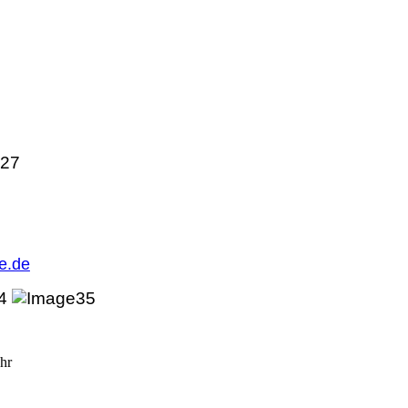
27
e.de
Uhr