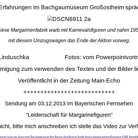
 Erfahrungen im Bachgaumuseum Großostheim
sprä
iese Margarinenfabrik warb mit Karnevalsfiguren und nahm 19
mit diesem Umzugswagen das Ende der Aktion vorweg.
nz Linduschka Fotos: vom Powerpointvortra
igung zum verwenden des Textes und der Bilder lie
Veröffentlicht in der Zeitung Main-Echo
+++++++++++++++++++++++++++
Sendung am 03.12.2013 im Bayerischen Fernsehen
"Leidenschaft für Margarinefiguren"
nicht, bitte mich anschreiben ich stelle das Video zur V
gen/wir-in-bayern/heimatgeschichten-leidenschaft-fuer-margarinefiguren100.html