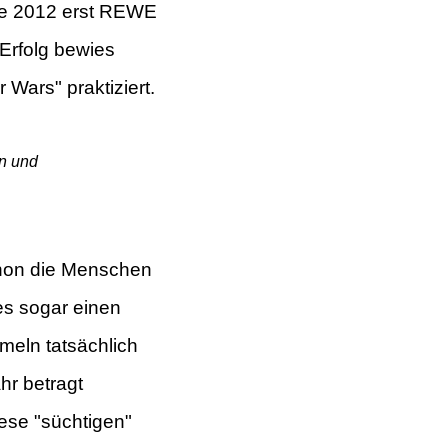
wie 2012 erst REWE
 Erfolg bewies
Wars" praktiziert.
an und
chon die Menschen
s sogar einen
meln tatsächlich
hr betragt
iese
"süchtigen"