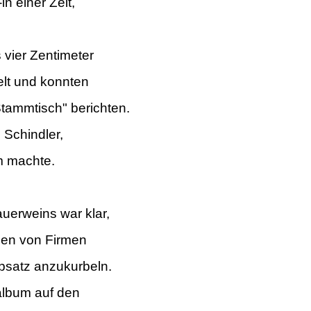
n einer Zeit,
s vier Zentimeter
lt und
konnten
Stammtisch" berichten.
 Schindler,
m machte.
auerweins war klar,
gen von Firmen
satz anzukurbeln.
album auf den