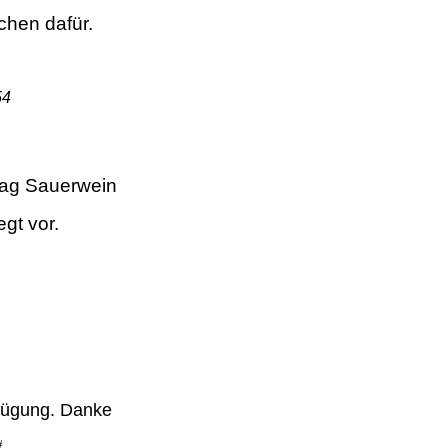
chen dafür.
54
g Sauerwein
gt vor.
erfügung. Danke
#