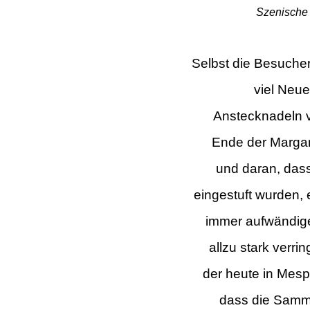
Szenische 
Selbst die Besuche
viel Neu
Anstecknadeln 
Ende der Margar
und daran, dass
eingestuft wurden, 
immer aufwändige
allzu stark
verri
der heute in Mesp
dass die Samml