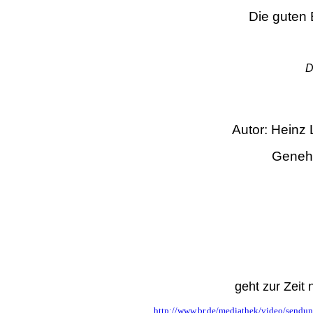
Die guten
D
Autor: Hei
Genehm
geht zur Zeit 
http://www.br.de/mediathek/video/sendun