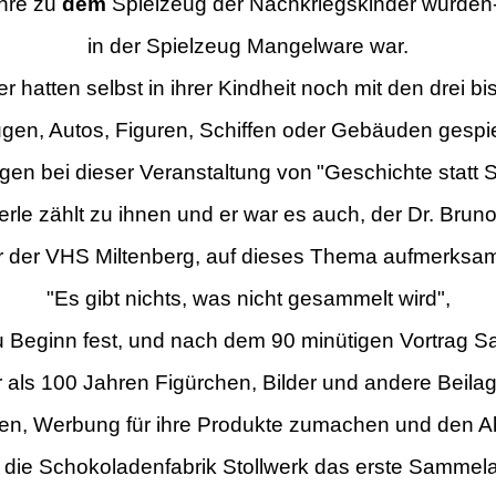
ahre zu
dem
Spielzeug der Nachkriegskinder wurden-i
in der Spielzeug Mangelware war.
r hatten selbst in ihrer Kindheit noch mit den
drei bi
gen, Autos, Figuren,
Schiffen oder
Gebäuden gespie
gen bei dieser Veranstaltung von
"Geschichte statt 
eterle zählt zu ihnen und er war es auch, der Dr. Bruno
er der VHS Miltenberg, auf dieses Thema aufmerksa
"Es gibt nichts, was nicht gesammelt wird",
zu Beginn fest, und nach dem 90 minütigen Vortrag S
r als
100 Jahren Figürchen, Bilder und andere Beila
en, Werbung für ihre Produkte zu
machen und den Ab
 die Schokoladenfabrik Stollwerk das erste Sammel