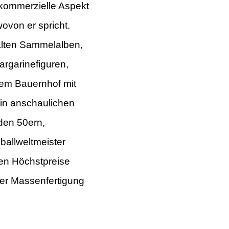
 kommerzielle Aspekt
ovon er spricht.
alten Sammelalben,
argarinefiguren,
inem
Bauernhof mit
hin anschaulichen
den 50ern,
ballweltmeister
en Höchstpreise
der Massenfertigung