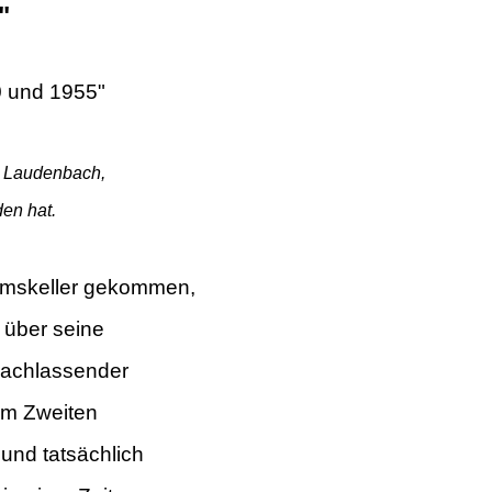
"
0 und 1955"
s Laudenbach,
den hat.
mskeller gekommen,
 über seine
 nachlassender
em Zweiten
 und tatsächlich