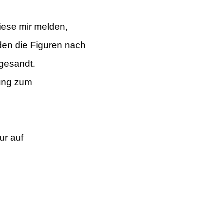
iese mir melden,
den die Figuren nach
 gesandt.
gung zum
ur auf