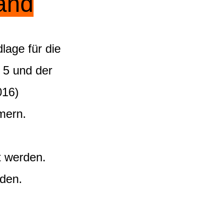
land
lage für die
. 5 und der
016)
mern.
t werden.
den.