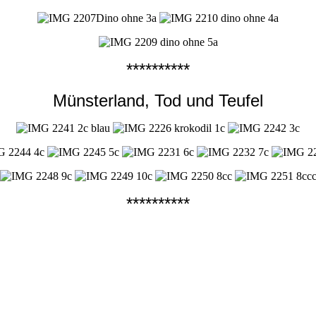
**********
Münsterland, Tod und Teufel
**********