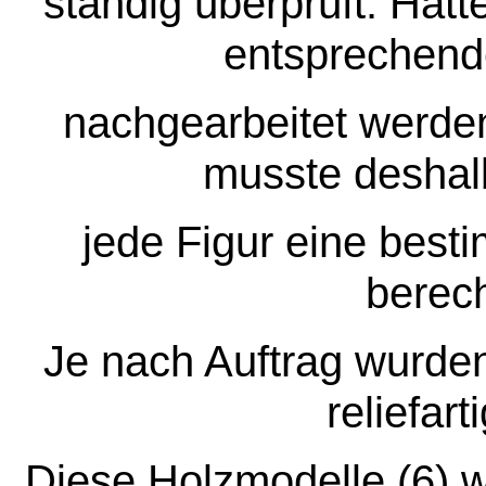
ständig überprüft. Hatt
entsprechend
nachgearbeitet werde
musste deshalb
jede Figur eine best
berec
Je nach Auftrag wurden
reliefart
Diese Holzmodelle (6) 