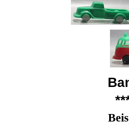
Ban
**
Beis