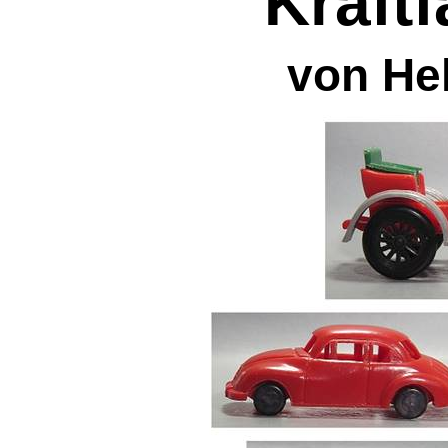
Kraft
von He