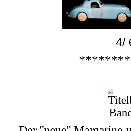
4/ 60-20-
********
Der "neue" Margarine-u