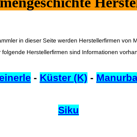
mengeschichte Herstel
ammler in dieser Seite werden Herstellerfirmen von M
 folgende Herstellerfirmen sind Informationen vorha
einerle
-
Küster (K)
-
Manurb
Siku