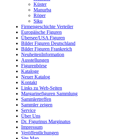
Küster
Manurba
Röper
Siku
Firmengeschichte Verteiler
Europäische Figuren
Übersee/USA Figuren
Bilder Figuren Deutschland
Bilder Figuren Frankreich
NeuheitenInformation
Ausstellungen
Figurenbörse
Kataloge
Neuer Katalog
Kontakt
Links zu Web-Seiten
Margarinefiguren Sammlung
Sammlertreffen
Sammler zeigen
Service
Über Uns
Dr. Figurinus Marginatus
Impressum
Veröffentlichungen
Site Map