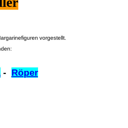
ler
argarinefiguren vorgestellt.
nden:
a
-
Röper