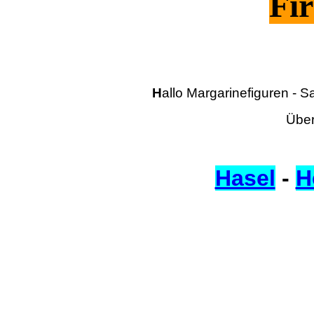
Fir
H
allo Margarinefiguren - S
Über
Hasel
-
H